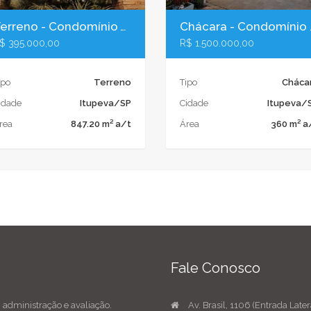
Terreno - Condomínio Vida Real Itupeva/SP
Chácara - C
$ 395.000,00
R$ 1.500.000,00
ipo
Terreno
Tipo
Cháca
idade
Itupeva/SP
Cidade
Itupeva/
rea
847.20 m² a/t
Área
360 m² a
Fale Conosco
 administração e avaliação.
Av. Brasil, 1106 (Entrada Later