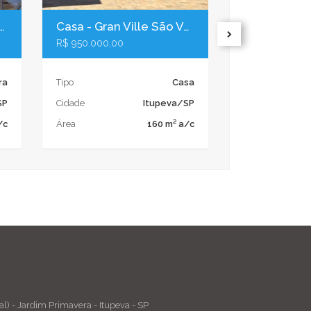
ondomínio Colinas do Inhandjara Itupeva/SP
Casa - Gran Ville São Venâncio Itupeva/SP
R$ 950.000,00
R$ 3.180.000,
ra
Tipo
Casa
Tipo
SP
Cidade
Itupeva/SP
Cidade
/c
Área
160 m² a/c
Área
al) - Jardim Primavera - Itupeva - SP