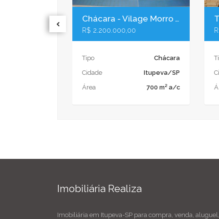
Chácara - Vilage Morro Alto Itupeva/SP
R$ 2.200.000,00
R
Tipo
Chácara
T
Cidade
Itupeva/SP
C
Área
700 m² a/c
Á
Imobiliária Realiza
Imobiliária em Itupeva-SP para compra, venda, aluguel,