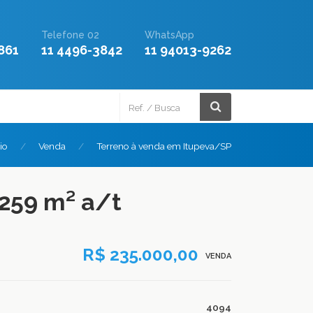
Telefone 02
WhatsApp
861
11 4496-3842
11 94013-9262
cio
Venda
Terreno à venda em Itupeva/SP
 259 m² a/t
R$ 235.000,00
VENDA
4094