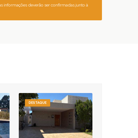
 as informações deverão ser confirmadas junto à
DESTAQUE
DESTAQUE